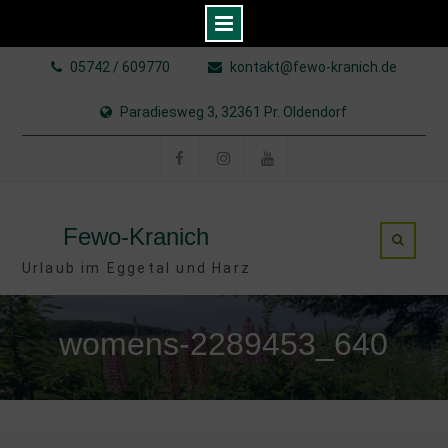
Skip
05742 / 609770
kontakt@fewo-kranich.de
to
content
Paradiesweg 3, 32361 Pr. Oldendorf
Facebook
Instagram
YouTube
Fewo-Kranich
Urlaub im Eggetal und Harz
womens-2289453_640