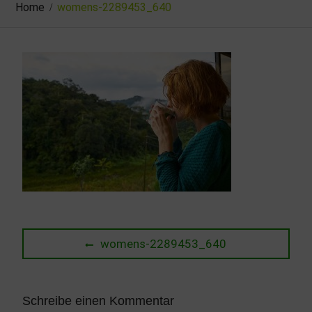
Home
womens-2289453_640
Beitragsnavigation
Previous
womens-2289453_640
post:
Schreibe einen Kommentar