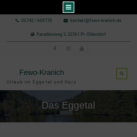
Skip
05742 / 609770
kontakt@fewo-kranich.de
to
content
Paradiesweg 3, 32361 Pr. Oldendorf
Facebook
Instagram
YouTube
Fewo-Kranich
Urlaub im Eggetal und Harz
Das Eggetal