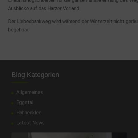
Erlebnismöglichkeiten für die ganze Familie entlang des W
Ausblicke auf das Harzer Vorland.
Der Liebesbankweg wird während der Winterzeit nicht geräu
begehbar.
Blog Kategorien
Allgemeines
Eggetal
Hahnenklee
Latest News