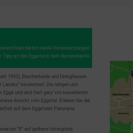
nwestfalen bietet ideale Voraussetzungen
 Tipp ist das Eggetal in dem Nordausläufer
seit 1992), Büscherheide und Eininghausen
r Landes” bezeichnet. Die ruhigen und
er Egge und sind fast ganz von bewaldeten
rama Ansicht vom Eggetal. Erleben Sie die
Vielfalt auf dem Eggetaler Panorama
hwarzen “E” auf gelbem Untergrund