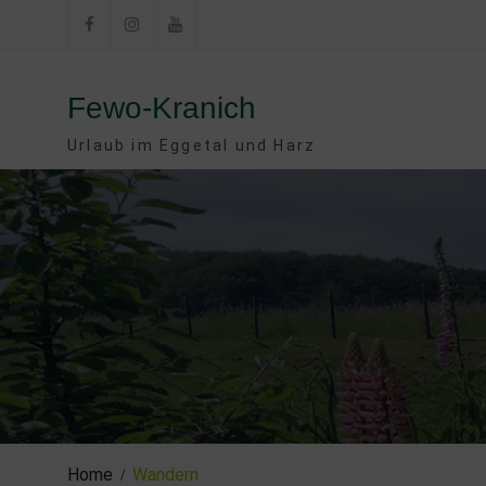
Skip
to
Facebook
Instagram
YouTube
content
Fewo-Kranich
Urlaub im Eggetal und Harz
Home
Wandern