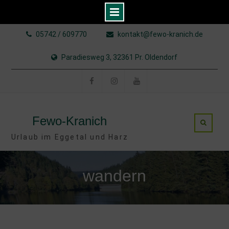
Skip
05742 / 609770
kontakt@fewo-kranich.de
to
content
Paradiesweg 3, 32361 Pr. Oldendorf
Facebook
Instagram
YouTube
Fewo-Kranich
Urlaub im Eggetal und Harz
wandern