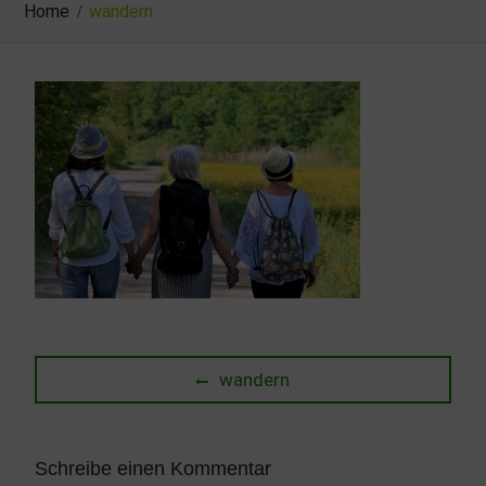
Home
wandern
Beitragsnavigation
Previous
wandern
post:
Schreibe einen Kommentar