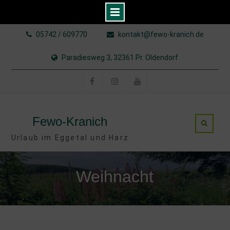
Skip
05742 / 609770
kontakt@fewo-kranich.de
to
content
Paradiesweg 3, 32361 Pr. Oldendorf
Facebook
Instagram
YouTube
Fewo-Kranich
Urlaub im Eggetal und Harz
Weihnacht