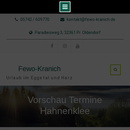
Skip
05742 / 609770
kontakt@fewo-kranich.de
to
content
Paradiesweg 3, 32361 Pr. Oldendorf
Facebook
Instagram
YouTube
Fewo-Kranich
Urlaub im Eggetal und Harz
Vorschau Termine
Hahnenklee