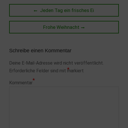
Beitragsnavigation
Previous
Jeden Tag ein frisches Ei
post:
Next
Frohe Weihnacht
post:
Schreibe einen Kommentar
Deine E-Mail-Adresse wird nicht veröffentlicht.
*
Erforderliche Felder sind mit
markiert
*
Kommentar