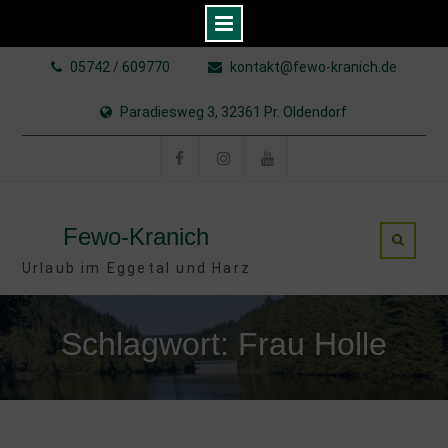
Skip
05742 / 609770
kontakt@fewo-kranich.de
to
content
Paradiesweg 3, 32361 Pr. Oldendorf
Facebook
Instagram
YouTube
Fewo-Kranich
Urlaub im Eggetal und Harz
Schlagwort: Frau Holle