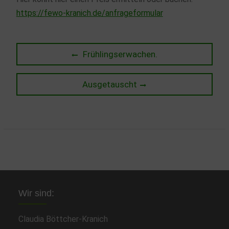
https://fewo-kranich.de/anfrageformular
Beitragsnavigation
Previous
Frühlingserwachen.
post:
Next
Ausgetauscht
post:
Wir sind:
Claudia Böttcher-Kranich