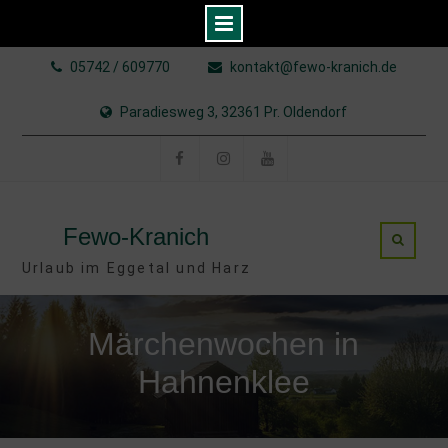
Skip
05742 / 609770
kontakt@fewo-kranich.de
to
content
Paradiesweg 3, 32361 Pr. Oldendorf
Facebook
Instagram
YouTube
Fewo-Kranich
Urlaub im Eggetal und Harz
Märchenwochen in
Hahnenklee