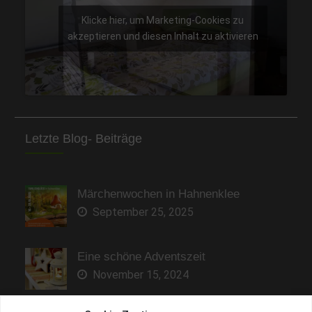
Klicke hier, um Marketing-Cookies zu
akzeptieren und diesen Inhalt zu aktivieren
Letzte Blog- Beiträge
Märchenwochen in Hahnenklee
September 25, 2025
Eine schöne Adventszeit
November 15, 2024