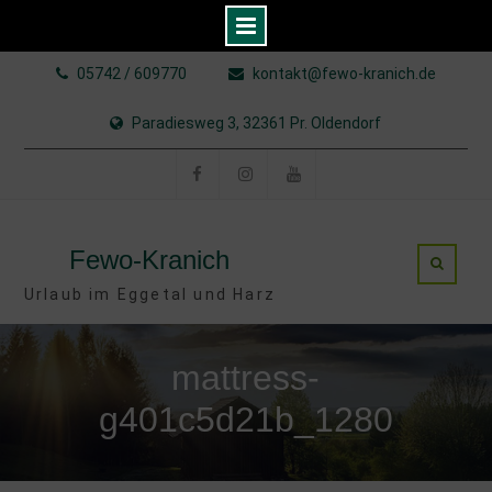
Skip
05742 / 609770
kontakt@fewo-kranich.de
to
content
Paradiesweg 3, 32361 Pr. Oldendorf
Facebook
Instagram
YouTube
Fewo-Kranich
Urlaub im Eggetal und Harz
mattress-
g401c5d21b_1280