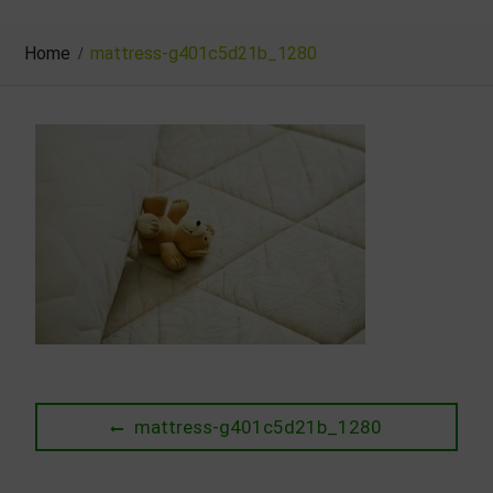
Home
mattress-g401c5d21b_1280
Beitragsnavigation
Previous
mattress-g401c5d21b_1280
post: