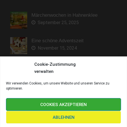
Märchenwochen in Hahnenklee
September 25, 2025
Eine schöne Adventszeit
November 15, 2024
Cookie-Zustimmung
Sonne genießen und entspannen
verwalten
Mai 9, 2023
Wir verwenden Cookies, um unsere Website und unseren Service zu
optimieren.
Copyright © Fewo-Kranich 2026
Fewo-Kranich
. All rights
reserved.
COOKIES AKZEPTIEREN
ABLEHNEN
Facebook
Instagram
YouTube
social media