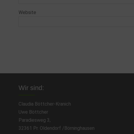
Website
Wir sind:
Claudia Böttcher-Kranich
Uwe Böttcher
Paradiesweg 3,
32361 Pr. Oldendorf /Börninghausen