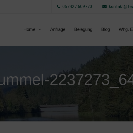
05742 / 609770
kontakt@few
Home
Anfrage
Belegung
Blog
Whg. E
ummel-2237273_6