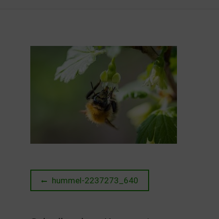
Beitragsnavigation
Previous
hummel-2237273_640
post: