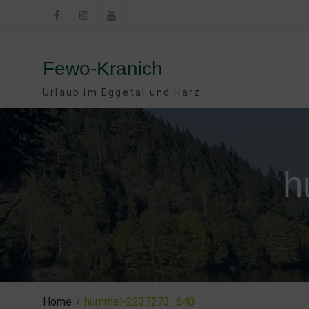
Skip
to
Facebook
Instagram
YouTube
content
Fewo-Kranich
Urlaub im Eggetal und Harz
h
Home
hummel-2237273_640