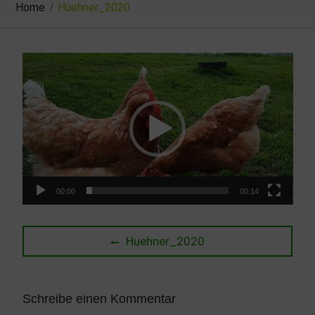
Home
Huehner_2020
Video-
Player
00:00
00:14
Beitragsnavigation
Previous
Huehner_2020
post:
Schreibe einen Kommentar