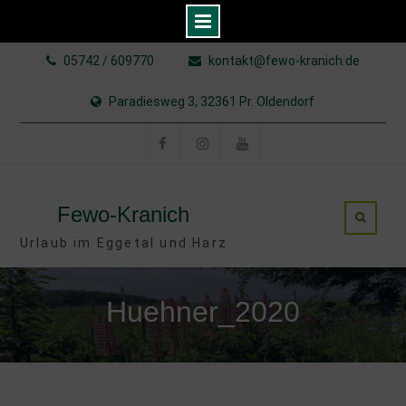
Skip
05742 / 609770
kontakt@fewo-kranich.de
to
content
Paradiesweg 3, 32361 Pr. Oldendorf
Facebook
Instagram
YouTube
Fewo-Kranich
Urlaub im Eggetal und Harz
Huehner_2020