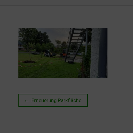
Beitragsnavigation
Previous
Erneuerung Parkfläche
post: