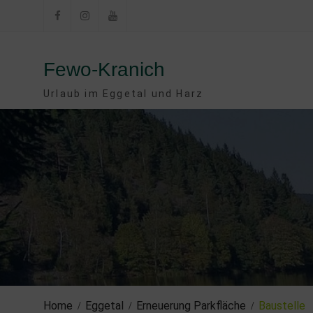
Skip
to
Facebook
Instagram
YouTube
content
Fewo-Kranich
Urlaub im Eggetal und Harz
Home
Eggetal
Erneuerung Parkfläche
Baustelle