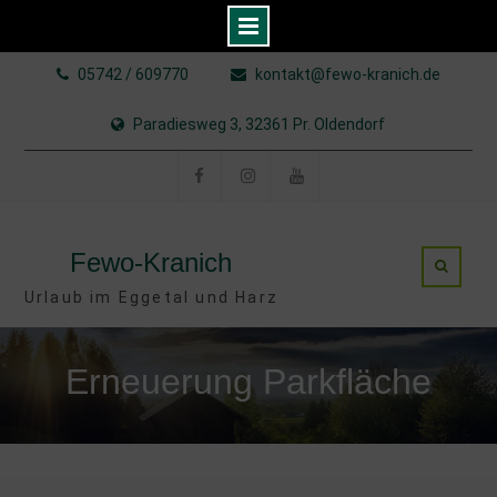
Skip
05742 / 609770
kontakt@fewo-kranich.de
to
content
Paradiesweg 3, 32361 Pr. Oldendorf
Facebook
Instagram
YouTube
Fewo-Kranich
Urlaub im Eggetal und Harz
Erneuerung Parkfläche