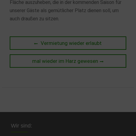
Fläche auszuheben, die in der kommenden Saison für
unserer Gäste als gemütlicher Platz dienen soll, um
auch draußen zu sitzen.
Beitragsnavigation
Previous
Vermietung wieder erlaubt
post:
Next
mal wieder im Harz gewesen
post:
Wir sind: