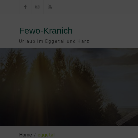
Skip
to
Facebook
Instagram
YouTube
content
Fewo-Kranich
Urlaub im Eggetal und Harz
Home
eggetal