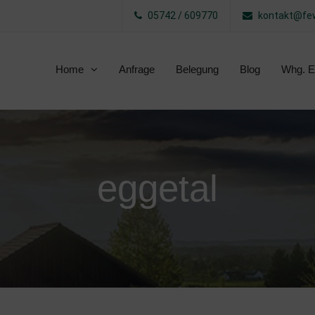
05742 / 609770
kontakt@few
Home
Anfrage
Belegung
Blog
Whg. E
eggetal