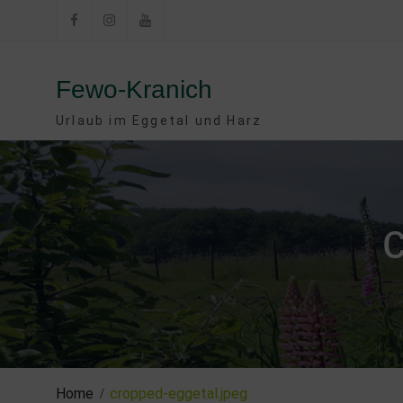
Skip
to
Facebook
Instagram
YouTube
content
Fewo-Kranich
Urlaub im Eggetal und Harz
Home
cropped-eggetal.jpeg