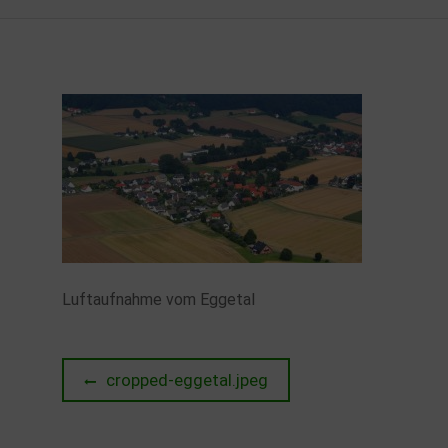
Luftaufnahme vom Eggetal
Beitragsnavigation
Previous
cropped-eggetal.jpeg
post: