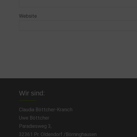
Website
Wir sind:
Claudia Böttcher-Kranich
Uwe Böttcher
Paradiesweg 3,
32361 Pr. Oldendorf /Börninghausen