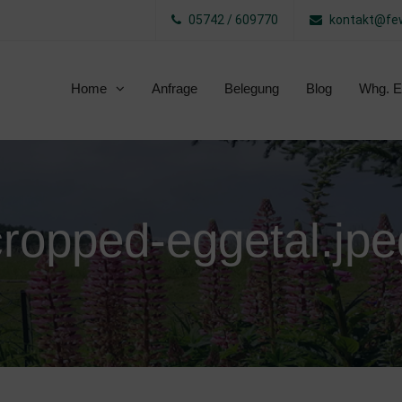
05742 / 609770
kontakt@few
Home
Anfrage
Belegung
Blog
Whg. E
cropped-eggetal.jpe