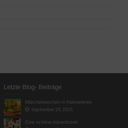
Letzte Blog- Beiträge
Märchenwochen in Hahnenklee
September 25, 2025
Eine schöne Adventszeit