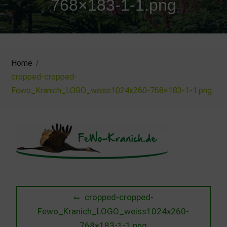
768×183-1-1.png
Home
cropped-cropped-
Fewo_Kranich_LOGO_weiss1024x260-768×183-1-1.png
Beitragsnavigation
Previous
cropped-cropped-
post:
Fewo_Kranich_LOGO_weiss1024x260-
768×183-1-1.png