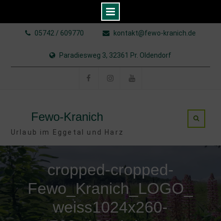
Skip
05742 / 609770
kontakt@fewo-kranich.de
to
content
Paradiesweg 3, 32361 Pr. Oldendorf
Facebook
Instagram
YouTube
Fewo-Kranich
Urlaub im Eggetal und Harz
cropped-cropped-
Fewo_Kranich_LOGO_
weiss1024x260-