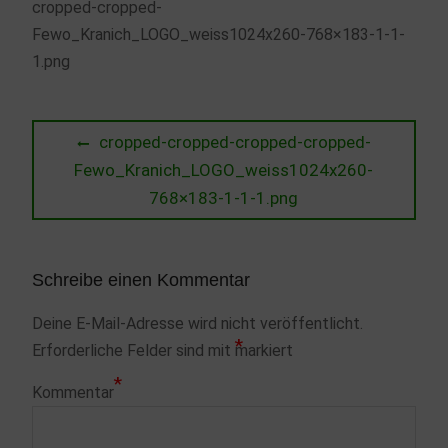
cropped-cropped-
Fewo_Kranich_LOGO_weiss1024x260-768×183-1-1-
1.png
Beitragsnavigation
Previous
cropped-cropped-cropped-cropped-
post:
Fewo_Kranich_LOGO_weiss1024x260-
768×183-1-1-1.png
Schreibe einen Kommentar
Deine E-Mail-Adresse wird nicht veröffentlicht.
*
Erforderliche Felder sind mit
markiert
*
Kommentar