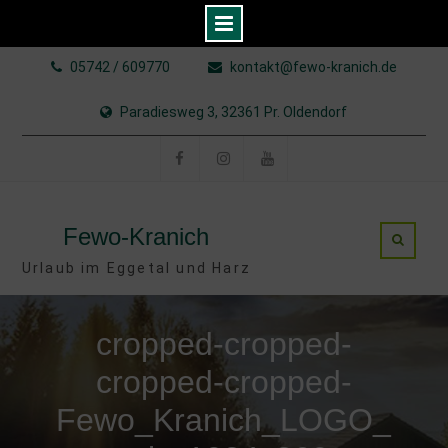
Skip
05742 / 609770
kontakt@fewo-kranich.de
to
content
Paradiesweg 3, 32361 Pr. Oldendorf
Facebook
Instagram
YouTube
Fewo-Kranich
Urlaub im Eggetal und Harz
cropped-cropped-
cropped-cropped-
Fewo_Kranich_LOGO_