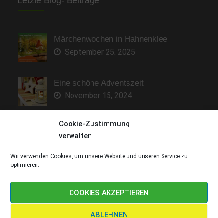
Letzte Blog- Beiträge
Märchenwochen in Hahnenklee
September 25, 2025
Eine schöne Adventszeit
November 15, 2024
Cookie-Zustimmung
Sonne genießen und entspannen
verwalten
Mai 9, 2023
Wir verwenden Cookies, um unsere Website und unseren Service zu
optimieren.
Copyright © Fewo-Kranich 2026
Fewo-Kranich
. All rights
reserved.
COOKIES AKZEPTIEREN
ABLEHNEN