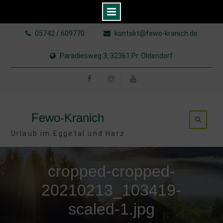
Skip
05742 / 609770
kontakt@fewo-kranich.de
to
content
Paradiesweg 3, 32361 Pr. Oldendorf
Facebook
Instagram
YouTube
Fewo-Kranich
Urlaub im Eggetal und Harz
cropped-cropped-
20210213_103419-
scaled-1.jpg