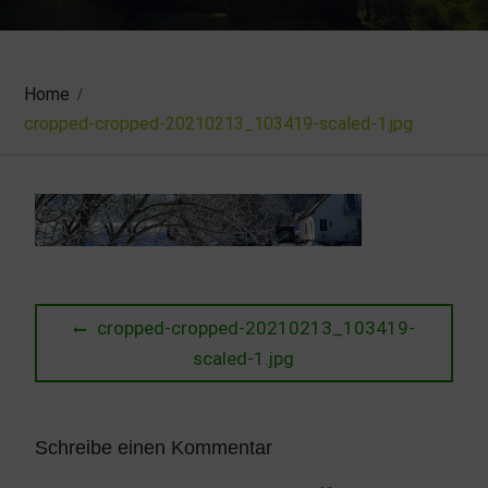
Home
cropped-cropped-20210213_103419-scaled-1.jpg
Beitragsnavigation
Previous
cropped-cropped-20210213_103419-
post:
scaled-1.jpg
Schreibe einen Kommentar