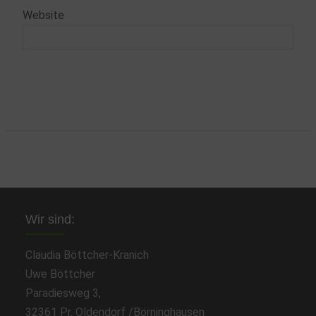
Website
Wir sind:
Claudia Böttcher-Kranich
Uwe Böttcher
Paradiesweg 3,
32361 Pr. Oldendorf /Börninghausen