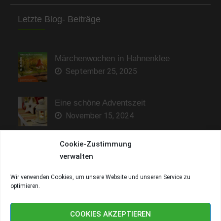
Letzte Blog- Beiträge
Märchenwochen in Hahnenklee
September 25, 2025
Eine schöne Adventszeit
November 15, 2024
Cookie-Zustimmung
Sonne genießen und entspannen
verwalten
Mai 9, 2023
Wir verwenden Cookies, um unsere Website und unseren Service zu
optimieren.
Copyright © Fewo-Kranich 2026
Fewo-Kranich
. All rights
reserved.
COOKIES AKZEPTIEREN