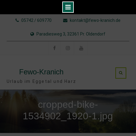
Skip
05742 / 609770
kontakt@fewo-kranich.de
to
content
Paradiesweg 3, 32361 Pr. Oldendorf
Facebook
Instagram
YouTube
Fewo-Kranich
Urlaub im Eggetal und Harz
cropped-bike-
1534902_1920-1.jpg