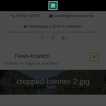
Skip
05742 / 609770
kontakt@fewo-kranich.de
to
content
Paradiesweg 3, 32361 Pr. Oldendorf
Facebook
Instagram
YouTube
Fewo-Kranich
Urlaub im Eggetal und Harz
cropped-banner-2.jpg