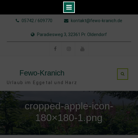
Skip
05742 / 609770
kontakt@fewo-kranich.de
to
content
Paradiesweg 3, 32361 Pr. Oldendorf
Facebook
Instagram
YouTube
Fewo-Kranich
Urlaub im Eggetal und Harz
cropped-apple-icon-
180×180-1.png