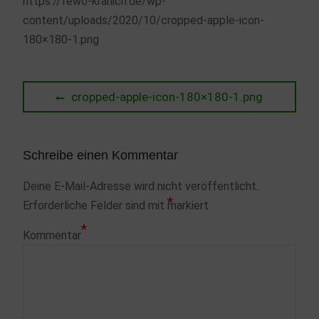
https://fewo-kranich.de/wp-
content/uploads/2020/10/cropped-apple-icon-
180×180-1.png
Beitragsnavigation
Previous
cropped-apple-icon-180×180-1.png
post:
Schreibe einen Kommentar
Deine E-Mail-Adresse wird nicht veröffentlicht.
*
Erforderliche Felder sind mit
markiert
*
Kommentar