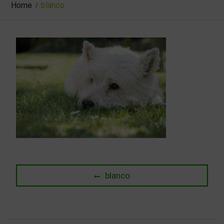
Home
blanco
Beitragsnavigation
Previous
blanco
post: