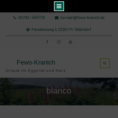
Skip
05742 / 609770
kontakt@fewo-kranich.de
to
content
Paradiesweg 3, 32361 Pr. Oldendorf
Facebook
Instagram
YouTube
Fewo-Kranich
Urlaub im Eggetal und Harz
blanco