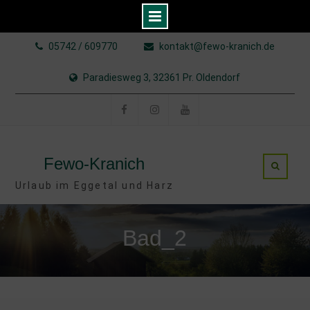
Skip
05742 / 609770
kontakt@fewo-kranich.de
to
content
Paradiesweg 3, 32361 Pr. Oldendorf
Facebook
Instagram
YouTube
Fewo-Kranich
Urlaub im Eggetal und Harz
Bad_2