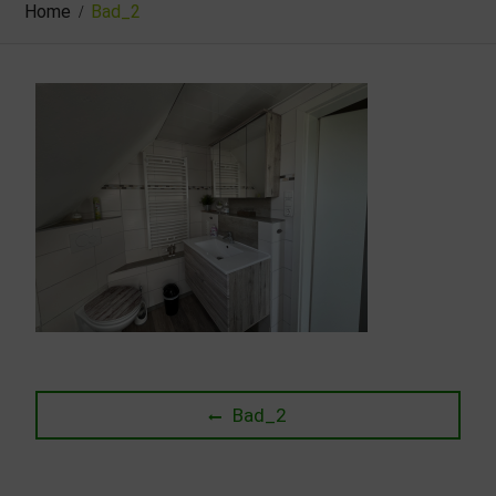
Home
Bad_2
Beitragsnavigation
Previous
Bad_2
post: