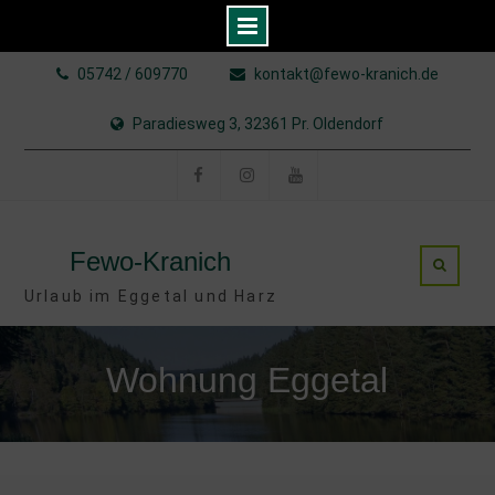
Skip
05742 / 609770
kontakt@fewo-kranich.de
to
content
Paradiesweg 3, 32361 Pr. Oldendorf
Facebook
Instagram
YouTube
Fewo-Kranich
Urlaub im Eggetal und Harz
Wohnung Eggetal