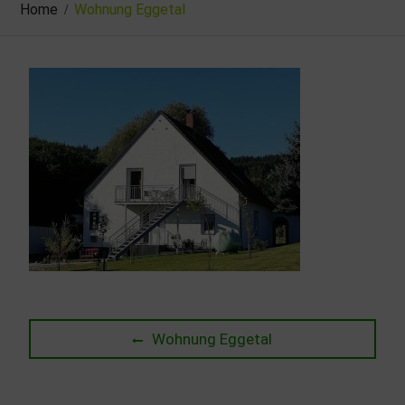
Home
Wohnung Eggetal
Beitragsnavigation
Previous
Wohnung Eggetal
post: