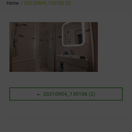
Home
20210904_130106 (2)
Beitragsnavigation
Previous
20210904_130106 (2)
post: