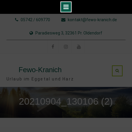
Skip
05742 / 609770
kontakt@fewo-kranich.de
to
content
Paradiesweg 3, 32361 Pr. Oldendorf
Facebook
Instagram
YouTube
Fewo-Kranich
Urlaub im Eggetal und Harz
20210904_130106 (2)