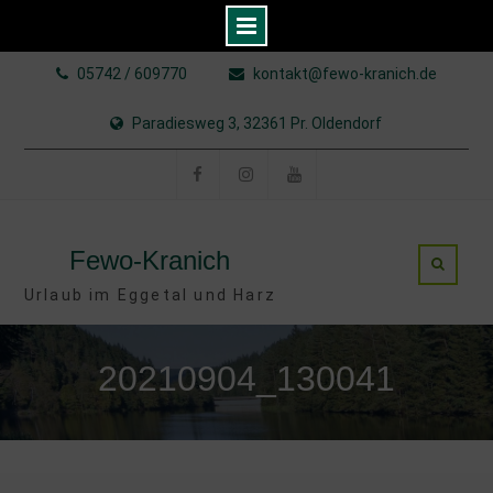
Skip
05742 / 609770
kontakt@fewo-kranich.de
to
content
Paradiesweg 3, 32361 Pr. Oldendorf
Facebook
Instagram
YouTube
Fewo-Kranich
Urlaub im Eggetal und Harz
20210904_130041