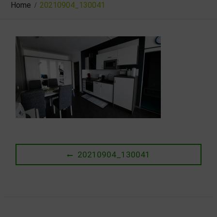
Home
20210904_130041
Beitragsnavigation
Previous
20210904_130041
post: