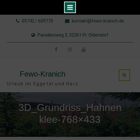
Skip
05742 / 609770
kontakt@fewo-kranich.de
to
content
Paradiesweg 3, 32361 Pr. Oldendorf
Facebook
Instagram
YouTube
Fewo-Kranich
Urlaub im Eggetal und Harz
3D_Grundriss_Hahnen
klee-768×433