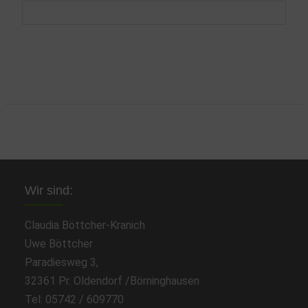
Wir sind:
Claudia Böttcher-Kranich
Uwe Böttcher
Paradiesweg 3,
32361 Pr. Oldendorf /Börninghausen
Tel: 05742 / 609770