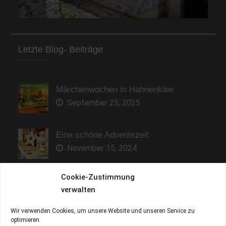
Letzte Blog- Beiträge
Märchenwochen in Hahnenklee
September 25, 2025
Eine schöne Adventszeit
November 15, 2024
Cookie-Zustimmung
Sonne genießen und entspannen
verwalten
Mai 9, 2023
Wir verwenden Cookies, um unsere Website und unseren Service zu
optimieren.