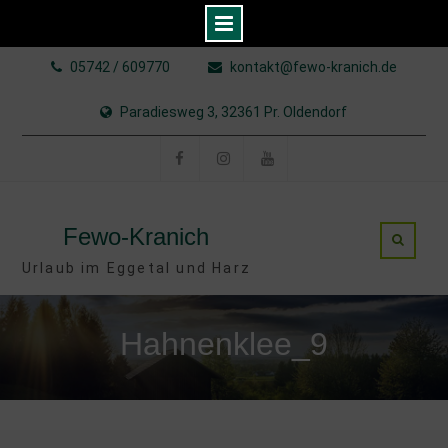
Skip
05742 / 609770
kontakt@fewo-kranich.de
to
content
Paradiesweg 3, 32361 Pr. Oldendorf
Facebook
Instagram
YouTube
Fewo-Kranich
Urlaub im Eggetal und Harz
Hahnenklee_9