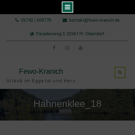
Skip
05742 / 609770
kontakt@fewo-kranich.de
to
content
Paradiesweg 3, 32361 Pr. Oldendorf
Facebook
Instagram
YouTube
Fewo-Kranich
Urlaub im Eggetal und Harz
Hahnenklee_18