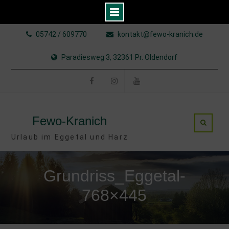
Skip
05742 / 609770
kontakt@fewo-kranich.de
to
content
Paradiesweg 3, 32361 Pr. Oldendorf
Facebook
Instagram
YouTube
Fewo-Kranich
Urlaub im Eggetal und Harz
Grundriss_Eggetal-
768×445