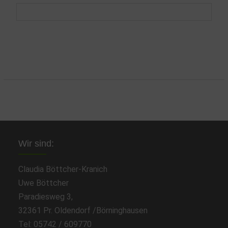
Wir sind:
Claudia Böttcher-Kranich
Uwe Böttcher
Paradiesweg 3,
32361 Pr. Oldendorf /Börninghausen
Tel: 05742 / 609770