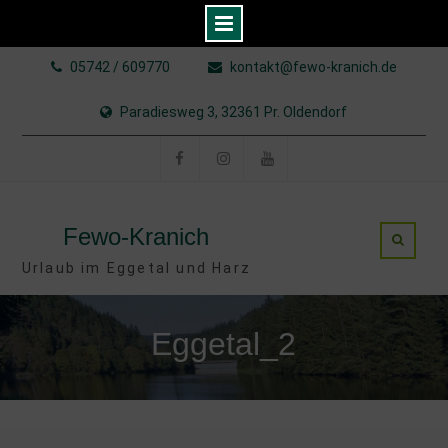
Skip
05742 / 609770
kontakt@fewo-kranich.de
to
content
Paradiesweg 3, 32361 Pr. Oldendorf
Facebook
Instagram
YouTube
Fewo-Kranich
Urlaub im Eggetal und Harz
Eggetal_2