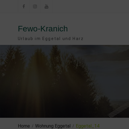
Skip
to
Facebook
Instagram
YouTube
content
Fewo-Kranich
Urlaub im Eggetal und Harz
Home
Wohnung Eggetal
Eggetal_14