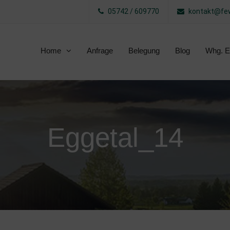
05742 / 609770
kontakt@few
Home
Anfrage
Belegung
Blog
Whg. E
Eggetal_14