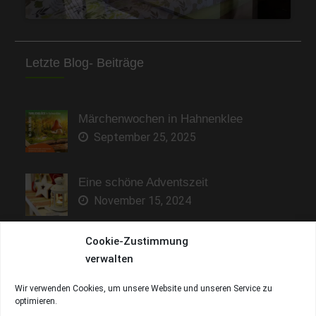
Letzte Blog- Beiträge
Märchenwochen in Hahnenklee
September 25, 2025
Eine schöne Adventszeit
November 15, 2024
Cookie-Zustimmung
Sonne genießen und entspannen
verwalten
Mai 9, 2023
Wir verwenden Cookies, um unsere Website und unseren Service zu
optimieren.