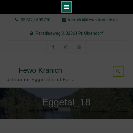
Skip
05742 / 609770
kontakt@fewo-kranich.de
to
content
Paradiesweg 3, 32361 Pr. Oldendorf
Facebook
Instagram
YouTube
Fewo-Kranich
Urlaub im Eggetal und Harz
Eggetal_18