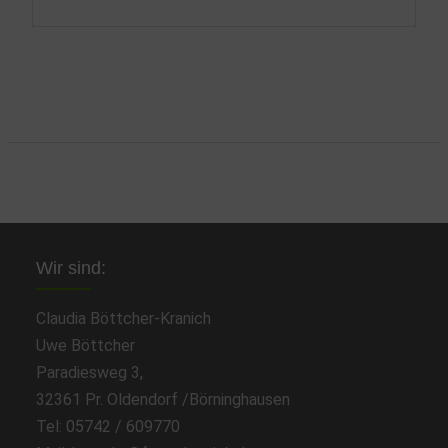
Wir sind:
Claudia Böttcher-Kranich
Uwe Böttcher
Paradiesweg 3,
32361 Pr. Oldendorf /Börninghausen
Tel: 05742 / 609770