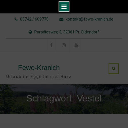
Skip
05742 / 609770
kontakt@fewo-kranich.de
to
content
Paradiesweg 3, 32361 Pr. Oldendorf
Facebook
Instagram
YouTube
Fewo-Kranich
Urlaub im Eggetal und Harz
Schlagwort: Vestel