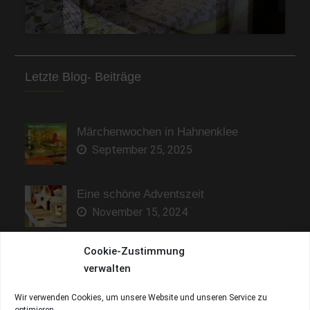
Letzte Blog- Beiträge
Märchenwochen in Hahnenklee
September 25, 2025
Eine schöne Adventszeit
November 15, 2024
Cookie-Zustimmung
Sonne genießen und entspannen
verwalten
Mai 9, 2023
Wir verwenden Cookies, um unsere Website und unseren Service zu