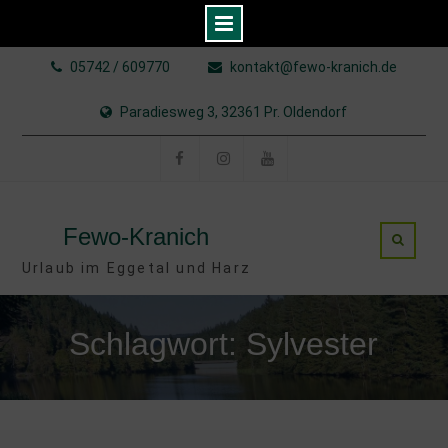
Skip
05742 / 609770
kontakt@fewo-kranich.de
to
content
Paradiesweg 3, 32361 Pr. Oldendorf
Facebook
Instagram
YouTube
Fewo-Kranich
Urlaub im Eggetal und Harz
Schlagwort: Sylvester