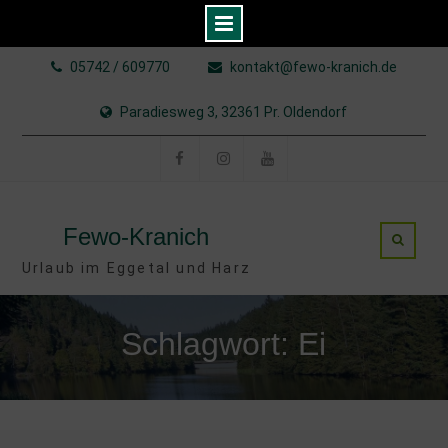
Skip
05742 / 609770
kontakt@fewo-kranich.de
to
content
Paradiesweg 3, 32361 Pr. Oldendorf
Facebook
Instagram
YouTube
Fewo-Kranich
Urlaub im Eggetal und Harz
Schlagwort: Ei