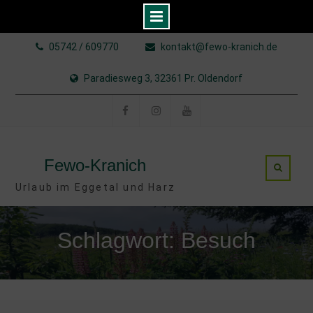
Skip
05742 / 609770
kontakt@fewo-kranich.de
to
content
Paradiesweg 3, 32361 Pr. Oldendorf
Facebook
Instagram
YouTube
Fewo-Kranich
Urlaub im Eggetal und Harz
Schlagwort: Besuch