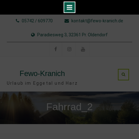
Skip
05742 / 609770
kontakt@fewo-kranich.de
to
content
Paradiesweg 3, 32361 Pr. Oldendorf
Facebook
Instagram
YouTube
Fewo-Kranich
Urlaub im Eggetal und Harz
Fahrrad_2