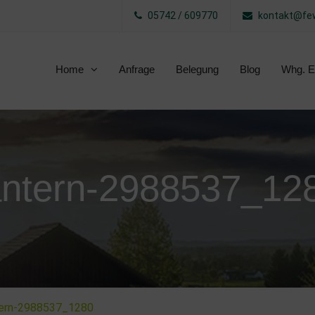
05742 / 609770
kontakt@few
Home
Anfrage
Belegung
Blog
Whg. E
antern-2988537_12
tern-2988537_1280