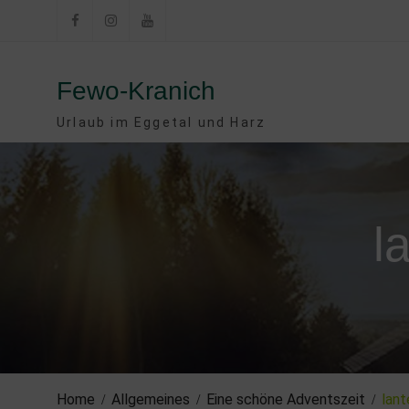
Skip
to
Facebook
Instagram
YouTube
content
Fewo-Kranich
Urlaub im Eggetal und Harz
l
Home
Allgemeines
Eine schöne Adventszeit
lan