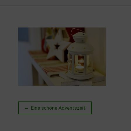
Beitragsnavigation
Previous
Eine schöne Adventszeit
post: