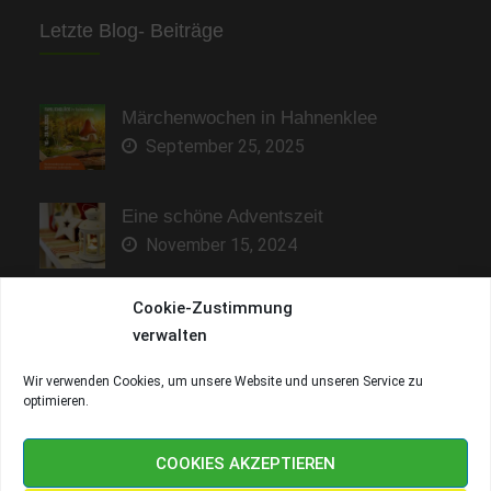
Letzte Blog- Beiträge
Märchenwochen in Hahnenklee
September 25, 2025
Eine schöne Adventszeit
November 15, 2024
Cookie-Zustimmung
Sonne genießen und entspannen
verwalten
Mai 9, 2023
Wir verwenden Cookies, um unsere Website und unseren Service zu
optimieren.
Copyright © Fewo-Kranich 2026
Fewo-Kranich
. All rights
reserved.
COOKIES AKZEPTIEREN